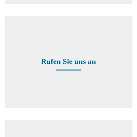
Rufen Sie uns an
+49 8171 38391-0