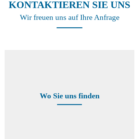
KONTAKTIEREN SIE UNS
Wir freuen uns auf Ihre Anfrage
Hauptsitz Deutschland
Vallen Systeme GmbH
Wo Sie uns finden
Bürgermeister-Seidl-Straße 8
82515 Wolfratshausen