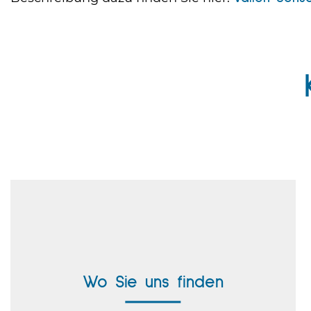
Hauptsitz Deutschland
Vallen Systeme GmbH
Wo Sie uns finden
Bürgermeister-Seidl-Straße 8