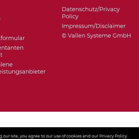
Datenschutz/Privacy
Policy
e
Impressum/Disclaimer
© Vallen Systeme GmbH
tformular
entanten
t
lene
eistungsanbieter
our site, you agree to our use of cookies and our Privacy Policy.