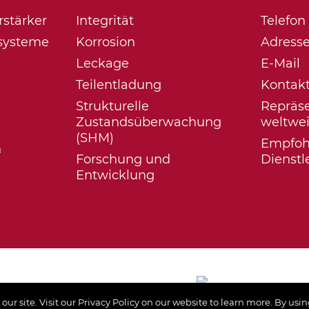
rstärker
Integrität
Telefon
systeme
Korrosion
Adress
Leckage
E-Mail
Teilentladung
Kontak
Strukturelle
Repräs
Zustandsüberwachung
weltwei
(SHM)
Empfoh
n
Forschung und
Dienstl
Entwicklung
 site. Visit our Privacy Policy on our website to learn more. By using 