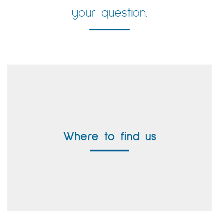
your question.
Headquarter Germany
Vallen Systeme GmbH
Where to find us
Buergermeister-Seidl-Strasse 8
82515 Wolfratshausen, Germany