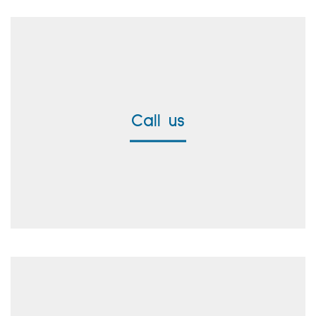
Call us
+49 8171 38391-0